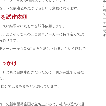
を
に
るような最適値を見つけるという業務になります。
困
ス
のを試作依頼
子
、良い結果が出たものを試作依頼します。
一
聞
し、よさそうなものは自動車メーカーに持ち込んで試
す
もあります。
車メーカーからOKが出ると納品される、という感じで
きっかけ
、もともと自動車好きだったので、何か関連する会社
た。
で、自分ではまあまあだと思っています。
カーの新車開発企画が立ち上がると、社内の営業を通