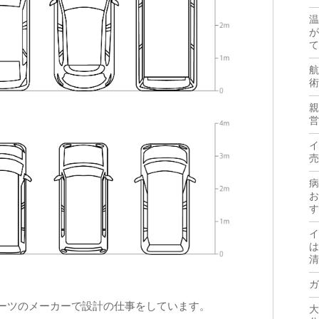
温
が
て
航
術
親
営
イ
売
病
お
す
イ
は
清
ガ
ーツのメーカーで設計の仕事をしています。
大