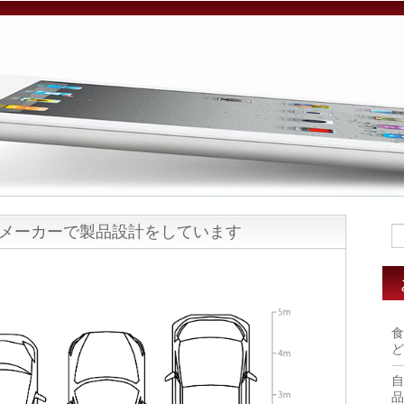
メーカーで製品設計をしています
食
ど
自
品