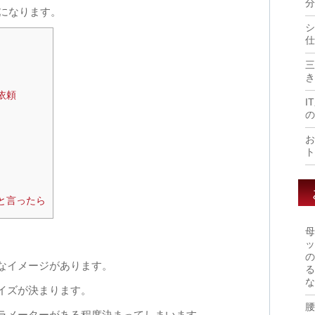
分
年になります。
シ
仕
三
き
依頼
I
の
お
ト
と言ったら
母
ッ
の
なイメージがあります。
る
な
イズが決まります。
腰
ラメーターがある程度決まってしまいます。