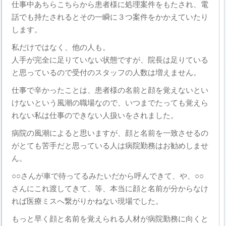
仕事中あちらこちらから患者様に処理案件をもたされ、電
話でも持たされるとその一瞬に３つ案件をかかえていたり
します。
私だけではなく、他の人も。
人手が完全に足りていない状態ですが、院長は足りている
と思っているので受付のスタッフの人数は増えません。
仕事で辛かったことは、患者様の名前と顔を覚えないとい
けないという風潮の職場なので、いつまでたっても覚えら
れない私は仕事のできない人扱いをされました。
病院の風潮によると思いますが、顔と名前を一致させるの
がとても苦手だと思っている人は病院勤務はお勧めしませ
ん。
○○さんが車で待ってるみたいだから呼んできて、や、○○
さんにこれ渡してきて、等、本当に顔と名前が分からなけ
れば医療ミスへ繋がりかねない現場でした。
もっと早く顔と名前を覚えられる人材が病院勤務に向くと