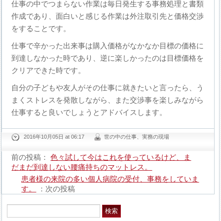
仕事の中でつまらない作業は毎日発生する事務処理と書類
作成であり、面白いと感じる作業は外注取引先と価格交渉
をすることです。
仕事で辛かった出来事は購入価格がなかなか目標の価格に
到達しなかった時であり、逆に楽しかったのは目標価格を
クリアできた時です。
自分の子どもや友人がその仕事に就きたいと言ったら、う
まくストレスを発散しながら、また交渉事を楽しみながら
仕事すると良いでしょうとアドバイスします。
2016年10月05日 at 06:17
世の中の仕事、実務の現場
前の投稿：
色々試して今はこれを使っているけど、ま
だまだ到達しない腰痛持ちのマットレス。
患者様の来院の多い個人病院の受付、事務をしていま
す。
：次の投稿