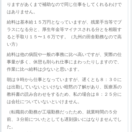
りますがあくまで補助なので同じ仕事をしてくれるわけで
はありません。
給料は基本給１５万円となっていますが、残業手当等でプ
ラスになる分と、厚生年金等マイナスされる分とを相殺す
ると手取り１５〜１６万です。（九州の田舎勤務なので高
い方）
給料は他の病院や一般の事務に比べ高いですが、実際の仕
事量が多く、休憩も削られ仕事にまわったりしますので、
作業に比べ給料は少ないと思います。
朝は９時から仕事となっていますが、遅くとも８：３０に
は出勤していないといけない暗黙の了解があり、医療系の
教科書の読み合わせをするため、私の場合は８：２５分に
は会社についていないといけません。
（転職前の勤務が工場勤務だったため、就業時間の５分
前、３分前についたとしても遅刻扱いにはなりませんでし
た。