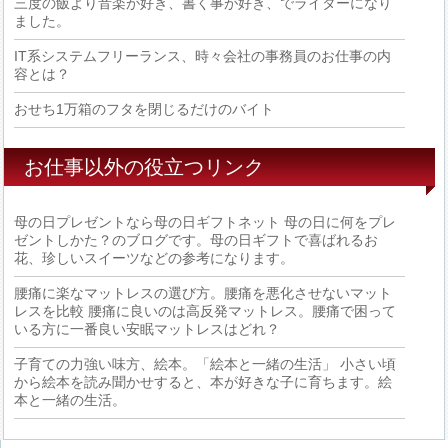
三度の飯より音楽が好き、書く事が好き、でライターになり
ました。
IT系システムフリーランス、時々会社の事務員のお仕事の内
容とは？
おせち1万箱のフタを閉じるだけのバイト
お仕事以外の役立つリンク
母の日プレゼントなら母の日ギフトネット
母の日に何をプレ
ゼントしかた？のブログです。母の日ギフトで喜ばれるお
花、珍しいスイーツなどの参考になります。
腰痛に楽なマットレスの選び方。腰痛を悪化させないマット
レスを比較
腰痛に良いのは高反発マットレス。腰痛で困って
いる方に一番良い安眠マットレスはどれ？
子育ての力強い味方、絵本。「絵本と一緒の生活」
小さい頃
から絵本を読み聞かせすると、本が好きな子に育ちます。絵
本と一緒の生活。